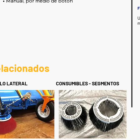
• Manual, por medio de botón
F
U
m
elacionados
LLO LATERAL
CONSUMIBLES - SEGMENTOS