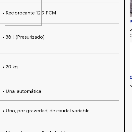
• Reciprocante 12.9 PCM
B
P
c
• 38 l. (Presurizado)
• 20 kg
P
• Una, automática
• Uno, por gravedad, de caudal variable