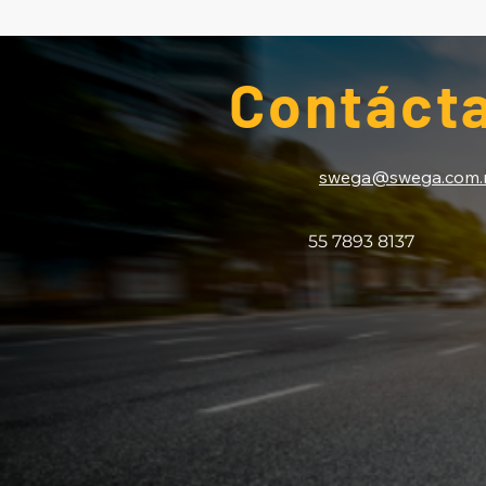
Contáct
swega@swega.com.
55 7893 8137