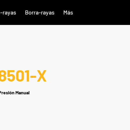
a-rayas
Borra-rayas
Más
8501-X
Presión Manual